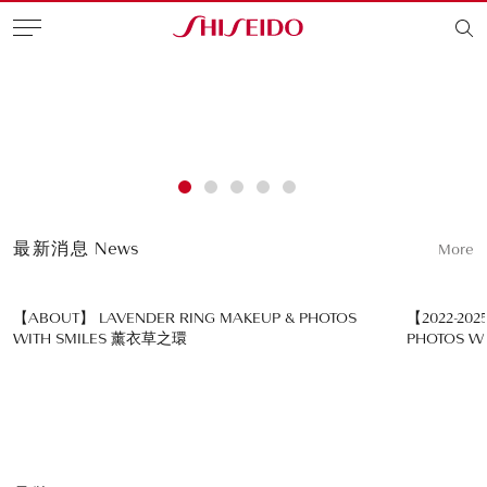
最新消息
News
More
【ABOUT】 LAVENDER RING MAKEUP & PHOTOS
【2022-202
WITH SMILES 薰衣草之環
PHOTOS W