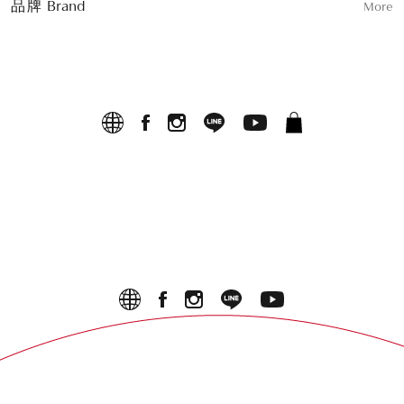
品牌
Brand
More