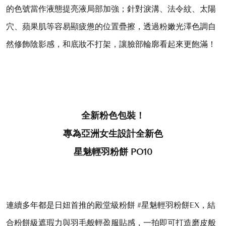
的色號當作液態提亮液局部加強；針對淚溝、法令紋、太陽
穴、蘋果肌等容易顯疲憊的位置疊擦，透過粉嫩光澤色調自
然修飾陰影感，和底妝不打架，讓臉部輪廓看起來更飽滿！
全新粉色包裝！
專為亞洲女生設計全新色
星魅輕羽粉餅
PO10
連續多年都是日妞首推的殿堂級粉餅 #星魅輕羽粉餅EX，結
合粉餅級遮瑕力與羽毛般輕盈服貼感，一拍即可打造磨皮般