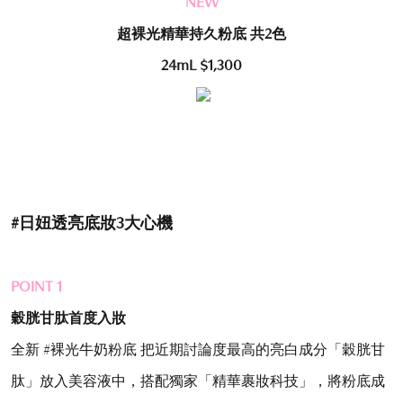
NEW
超裸光精華持久粉底 共
2
色
24mL $1,300
#
日妞透亮底妝
3
大心機
POINT 1
穀胱甘肽首度入妝
全新 #裸光牛奶粉底 把近期討論度最高的亮白成分「穀胱甘
肽」放入美容液中，搭配獨家「精華裹妝科技」，將粉底成