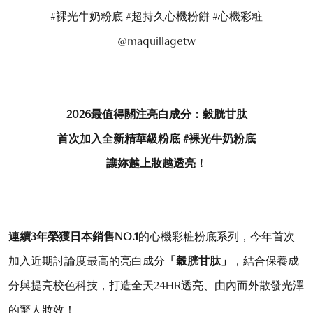
#裸光牛奶粉底 #超持久心機粉餅 #心機彩粧
@maquillagetw
2026
最值得關注亮白成分：穀胱甘肽
首次加入全新精華級粉底
#
裸光牛奶粉底
讓妳越上妝越透亮！
連續
3
年榮獲日本銷售
NO.1
的心機彩粧粉底系列，今年首次
加入近期討論度最高的亮白成分
「穀胱甘肽」
，結合保養成
分與提亮校色科技，打造全天24HR透亮、由內而外散發光澤
的驚人妝效！