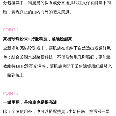
分包覆其中，讓滿滿的保養成分直達肌底注入保養能量不間
斷，實現真正的由內而外的透亮美肌。
POINT 2
亮桃珍珠粉末
×
持妝科技，越晚臉越亮
全新添加亮桃珍珠粉末，讓肌膚在光線下自然透出粉嫩好氣
色；結合柔潤水感妝膜科技，不僅修飾毛孔與瑕疵，更能長
效維持13HR透亮光澤感，讓肌膚像開了柔焦濾鏡般細緻發光
一路到晚上！
POINT 3
一罐兩用，是粉底也是提亮液
除了全臉使用外，也可以搭配熱賣 #牛奶粉底，挑選淺一階