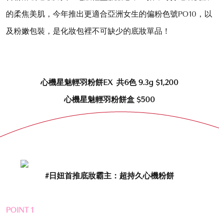
的柔焦美肌，今年推出更適合亞洲女生的偏粉色號PO10，以
及粉嫩包裝，是化妝包裡不可缺少的底妝單品！
心機星魅輕羽粉餅
EX
共
6
色
9.3g $1,200
心機星魅輕羽粉餅盒
$500
#日妞首推底妝霸主：超持久心機粉餅
POINT 1