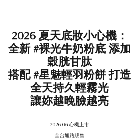
2026 夏天底妝小心機：
全新 #裸光牛奶粉底 添加
穀胱甘肽
搭配 #星魅輕羽粉餅 打造
全天持久輕霧光
讓妳越晚臉越亮
2026.06 心機上市
全台通路販售