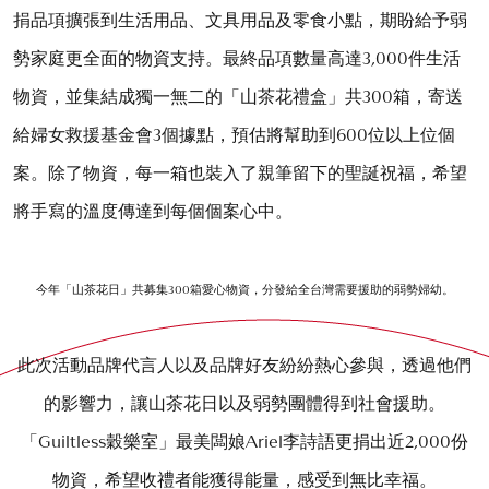
捐品項擴張到生活用品、文具用品及零食小點，期盼給予弱
勢家庭更全面的物資支持。最終品項數量高達3,000件生活
物資，並集結成獨一無二的「山茶花禮盒」共300箱，寄送
給婦女救援基金會3個據點，預估將幫助到600位以上位個
案。除了物資，每一箱也裝入了親筆留下的聖誕祝福，希望
將手寫的溫度傳達到每個個案心中。
今年「山茶花日」共募集300箱愛心物資，分發給全台灣需要援助的弱勢婦幼。
此次活動品牌代言人以及品牌好友紛紛熱心參與，透過他們
的影響力，讓山茶花日以及弱勢團體得到社會援助。
「Guiltless穀樂室」最美闆娘Ariel李詩語更捐出近2,000份
物資，希望收禮者能獲得能量，感受到無比幸福。