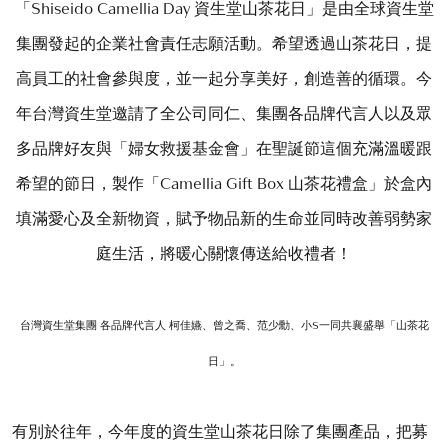
「Shiseido Camellia Day 資生堂山茶花日」是由全球資生堂
集團發起的企業社會責任志願活動。希望透過山茶花日，提
高員工的社會參與度，並一起分享美好，創造善的循環。今
年台灣資生堂邀請了全公司同仁、集團各品牌代言人以及眾
多品牌好友與「婦女救援基金會」在聖誕節這個充滿溫暖跟
希望的節日，製作「Camellia Gift Box 山茶花禮盒」於盒內
填滿愛心及全新物資，賦予物品新的生命並同時改善弱勢家
庭生活，將暖心關懷傳送給收禮者！
台灣資生堂集團 各品牌代言人 柯佳嬿、曾之喬、范少勳、小S一同共襄盛舉「山茶花
日」。
有別於往年，今年度的資生堂山茶花日除了集團產品，把募