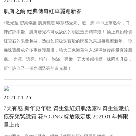
2021.01.25
肌膚之鑰 經典傳奇紅華麗迎新春
#激光瓶 密集修護 肌膚穩定 即刻感受亮、透、潤 2019上市迄今，口
碑好評不斷、肌膚發光不可或缺的的明星造光精華液！ 換上宛如珍貴
紅寶石的限量包裝，透出如頂級珠寶般的閃耀光采迎接農曆新年。 珍
稀珠寶級成分多重修護肌膚，強大三色海藻注入,滿滿修復能量直達肌
底。 光澤、透亮、均勻、飽滿、彈嫩，五大美感指標一抹同步升級，
新年許自己一個光潤透亮的造光肌！
2021.01.25
7天有感 新年更年輕 資生堂紅妍肌活露N 資生堂激抗
痕亮采緊緻霜 花YOUNG 綻放限定版 2021.01 年輕限
量上市