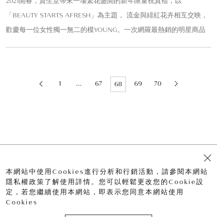
2021開春，資生堂帶來一場繁花盛開的新年限量祝賀禮，以
「BEAUTY STARTS AFRESH」為主題， 流金與緋紅花卉相互交映，
歡慶每一位女性獨一無二的模YOUNG。一次網羅最熱銷的明星商品
1
...
67
69
70
68
聯絡我們
使用條款
隱私權政策
本網站中使用Cookies進行分析和行銷活動，請參閱本網站
隱私權政策了解使用詳情。您可以輕鬆更改您的Cookie設
定，若您繼續使用本網站，即表示您同意本網站使用
© 2021 Shiseido Company, Limited All Rights Reserved.
Cookies