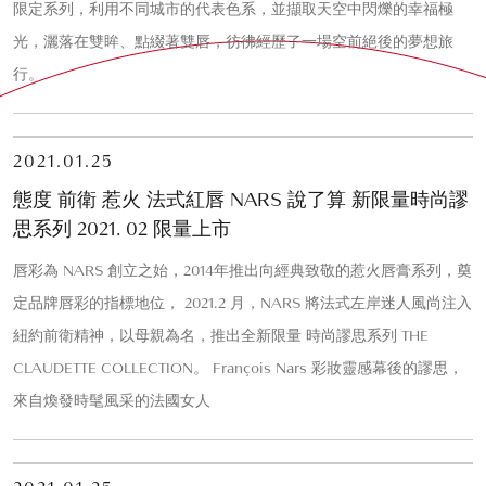
限定系列，利用不同城市的代表色系，並擷取天空中閃爍的幸福極
光，灑落在雙眸、點綴著雙唇，彷彿經歷了一場空前絕後的夢想旅
行。
2021.01.25
態度 前衛 惹火 法式紅唇 NARS 說了算 新限量時尚謬
思系列 2021. 02 限量上市
唇彩為 NARS 創立之始，2014年推出向經典致敬的惹火唇膏系列，奠
定品牌唇彩的指標地位， 2021.2 月，NARS 將法式左岸迷人風尚注入
紐約前衛精神，以母親為名，推出全新限量 時尚謬思系列 THE
CLAUDETTE COLLECTION。 François Nars 彩妝靈感幕後的謬思，
來自煥發時髦風采的法國女人