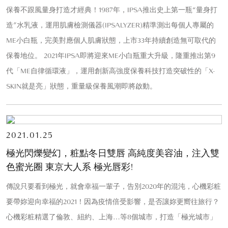
保養不跟風量身打造才經典！1987年，IPSA推出史上第一瓶“量身打
造”水乳液，運用肌膚檢測儀器(IPSALYZER)精準測出每個人專屬的
ME小白瓶，完美對應個人肌膚狀態，上市33年持續創造無可取代的
保養地位。 2021年IPSA即將迎來ME小白瓶重大升級，隆重推出第9
代「ME自律循環液」，運用創新高強度保養科技打造突破性的「X-
SKIN就是亮」狀態，重量級保養風潮即將啟動。
2021.01.25
極光閃爍變幻，粧點冬日雙唇 高純度美容油，注入雙
色蜜光圈 東京大人系 極光唇彩!
傳說只要看到極光，就會幸福一輩子，告別2020年的混沌，心機彩粧
要帶妳迎向幸福的2021！因為疫情倍受影響，是否讓妳更嚮往旅行？
心機彩粧精選了倫敦、紐約、上海…等8個城市，打造「極光城市」